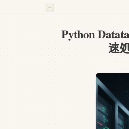
Python D
速