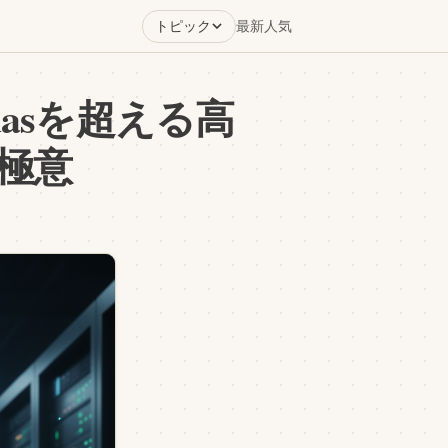
トピック
最新
人気
ndasを超える高
極意