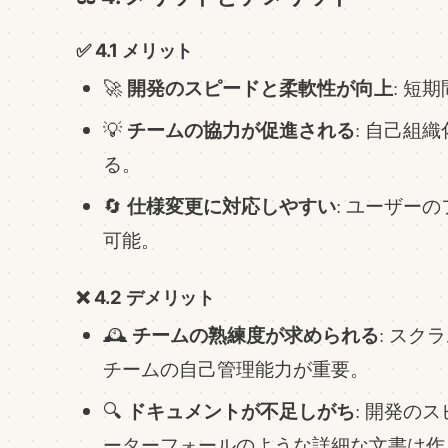
✅ 4.1 メリット
開発のスピードと柔軟性が向上
🚀
: 短
チームの協力が促進される
💡
: 自己組
る。
仕様変更に対応しやすい
🔄
: ユーザー
可能。
❌ 4.2 デメリット
チームの熟練度が求められる
🕰️
: ス
チームの自己管理能力が重要。
ドキュメントが不足しがち
🔍
: 開発の
ーターフォールのような詳細な文書は作