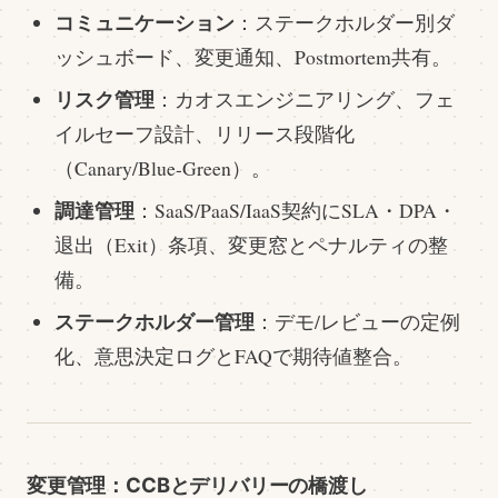
コミュニケーション
：ステークホルダー別ダ
ッシュボード、変更通知、Postmortem共有。
リスク管理
：カオスエンジニアリング、フェ
イルセーフ設計、リリース段階化
（Canary/Blue-Green）。
調達管理
：SaaS/PaaS/IaaS契約にSLA・DPA・
退出（Exit）条項、変更窓とペナルティの整
備。
ステークホルダー管理
：デモ/レビューの定例
化、意思決定ログとFAQで期待値整合。
変更管理：CCBとデリバリーの橋渡し