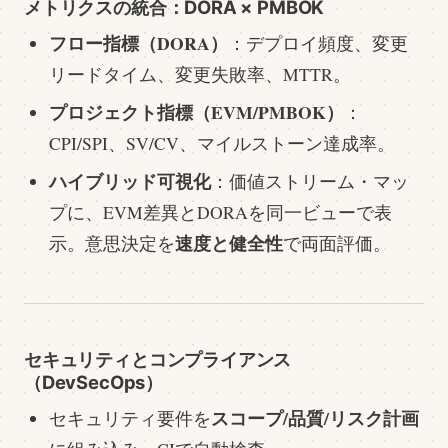
メトリクスの統合：DORA × PMBOK
フロー指標（DORA）
：デプロイ頻度、変更
リードタイム、変更失敗率、MTTR。
プロジェクト指標（EVM/PMBOK）
：
CPI/SPI、SV/CV、マイルストーン達成率。
ハイブリッド可視化
：価値ストリーム・マッ
プに、EVM差異とDORAを同一ビューで表
速度と健全性
示。意思決定を
で両面評価。
セキュリティとコンプライアンス
（DevSecOps）
スコープ/品質/リスク計画
セキュリティ要件を