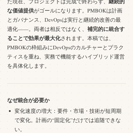
継続的
た現在、プロジェクトは完成で終わらず、
な価値提供
がゴールになります。PMBOKは計画
とガバナンス、DevOpsは実行と継続的改善の最
補完的に統合す
適化——。両者は相反ではなく、
ることで効果が最大化
されます。本稿では、
PMBOKの枠組みにDevOpsのカルチャーとプラク
ティスを重ね、実務で機能するハイブリッド運営
を具体化します。
なぜ統合が必要か
変化速度の増大：要件・市場・技術が短周期
で変化。計画の“固定化”だけでは追随できな
い。