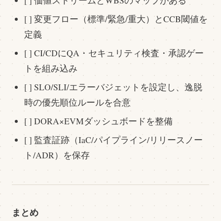
[ ] 価値ストリームとWBSのマップがある
[ ] 変更フロー（標準/緊急/重大）とCCB閾値を
定義
[ ] CI/CDにQA・セキュリティ検査・承認ゲー
トを組み込み
[ ] SLO/SLI/エラーバジェットを設定し、逸脱
時の優先順位ルールを合意
[ ] DORA×EVMダッシュボードを整備
[ ] 監査証跡（IaC/パイプライン/リリースノー
ト/ADR）を保存
まとめ