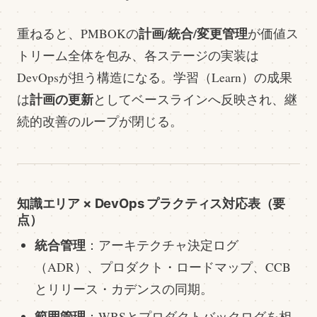
計画/統合/変更管理
重ねると、PMBOKの
が価値ス
トリーム全体を包み、各ステージの実装は
DevOpsが担う構造になる。学習（Learn）の成果
計画の更新
は
としてベースラインへ反映され、継
続的改善のループが閉じる。
知識エリア × DevOps プラクティス対応表（要
点）
統合管理
：アーキテクチャ決定ログ
（ADR）、プロダクト・ロードマップ、CCB
とリリース・カデンスの同期。
範囲管理
：WBSとプロダクトバックログを相