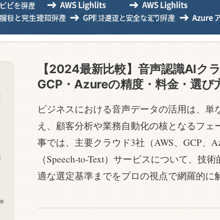
【2024最新比較】音声認識AIク
GCP・Azureの精度・料金・選
革
ビジネスにおける音声データの活用は、単
え、顧客分析や業務自動化の核となるフェ
る
事では、主要クラウド3社（AWS、GCP、A
（Speech-to-Text）サービスについて
応
適な選定基準までをプロの視点で網羅的に
ス
re