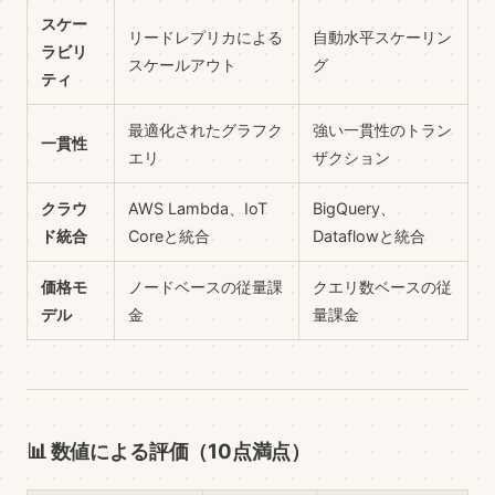
スケー
リードレプリカによる
自動水平スケーリン
ラビリ
スケールアウト
グ
ティ
最適化されたグラフク
強い一貫性のトラン
一貫性
エリ
ザクション
クラウ
AWS Lambda、IoT
BigQuery、
ド統合
Coreと統合
Dataflowと統合
価格モ
ノードベースの従量課
クエリ数ベースの従
デル
金
量課金
📊 数値による評価（10点満点）