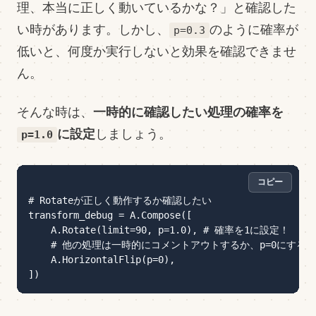
理、本当に正しく動いているかな？」と確認した
い時があります。しかし、
のように確率が
p=0.3
低いと、何度か実行しないと効果を確認できませ
ん。
一時的に確認したい処理の確率を
そんな時は、
に設定
しましょう。
p=1.0
コピー
# Rotateが正しく動作するか確認したい

transform_debug = A.Compose([

    A.Rotate(limit=90, p=1.0), # 確率を1に設定！

    # 他の処理は一時的にコメントアウトするか、p=0にする

    A.HorizontalFlip(p=0), 
