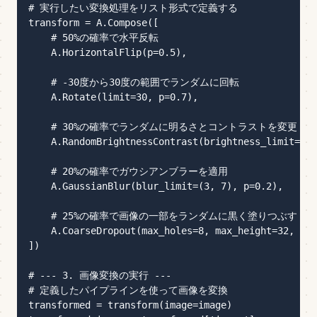
# 実行したい変換処理をリスト形式で定義する

transform = A.Compose([

    # 50%の確率で水平反転

    A.HorizontalFlip(p=0.5),

    # -30度から30度の範囲でランダムに回転

    A.Rotate(limit=30, p=0.7),

    # 30%の確率でランダムに明るさとコントラストを変更

    A.RandomBrightnessContrast(brightness_limit=0.2
    # 20%の確率でガウシアンブラーを適用

    A.GaussianBlur(blur_limit=(3, 7), p=0.2),

    # 25%の確率で画像の一部をランダムに黒く塗りつぶす (Cuto
    A.CoarseDropout(max_holes=8, max_height=32, max
])

# --- 3. 画像変換の実行 ---

# 定義したパイプラインを使って画像を変換

transformed = transform(image=image)
