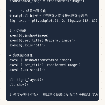
transformed_image = transformed['image']

# --- 4. 結果の可視化 ---

# matplotlibを使って元画像と変換後の画像を表示

fig, axes = plt.subplots(1, 2, figsize=(12, 6))

# 元の画像

axes[0].imshow(image)

axes[0].set_title('Original Image')

axes[0].axis('off')

# 変換後の画像

axes[1].imshow(transformed_image)

axes[1].set_title('Transformed Image')

axes[1].axis('off')

plt.tight_layout()

plt.show()
