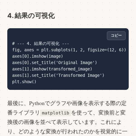
4. 結果の可視化
コピー
# --- 4. 結果の可視化 ---

fig, axes = plt.subplots(1, 2, figsize=(12, 6))

axes[0].imshow(image)

axes[0].set_title('Original Image')

axes[1].imshow(transformed_image)

axes[1].set_title('Transformed Image')

最後に、Pythonでグラフや画像を表示する際の定
番ライブラリ
を使って、変換前と変
matplotlib
換後の画像を並べて表示しています。これによ
り、どのような変換が行われたのかを視覚的に一