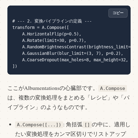
コピー
# --- 2. 変換パイプラインの定義 ---

transform = A.Compose([

    A.HorizontalFlip(p=0.5),

    A.Rotate(limit=30, p=0.7),

    A.RandomBrightnessContrast(brightness_limit=0.2
    A.GaussianBlur(blur_limit=(3, 7), p=0.2),

    A.CoarseDropout(max_holes=8, max_height=32, max
ここがAlbumentationsの心臓部です。
A.Compose
は、複数の変換処理をまとめる「レシピ」や「パ
イプライン」のようなものです。
: 角括弧
の中に、適用し
A.Compose([...])
[]
たい変換処理をカンマ区切りでリストアップ