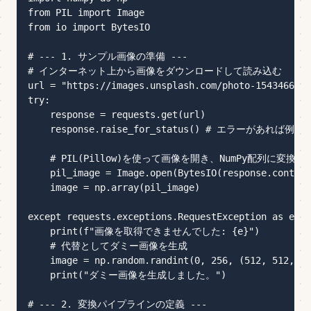
from PIL import Image

from io import BytesIO

# --- 1. サンプル画像の準備 ---

# インターネット上から画像をダウンロードして読み込む

url = "https://images.unsplash.com/photo-1543466835
try:

    response = requests.get(url)

    response.raise_for_status() # エラーがあれば例
    # PIL(Pillow)を使って画像を開き、NumPy配列に変換

    pil_image = Image.open(BytesIO(response.content
    image = np.array(pil_image)

except requests.exceptions.RequestException as e:

    print(f"画像を取得できませんでした: {e}")

    # 代替としてダミー画像を生成

    image = np.random.randint(0, 256, (512, 512, 3)
    print("ダミー画像を生成しました。")

# --- 2. 変換パイプラインの定義 ---
