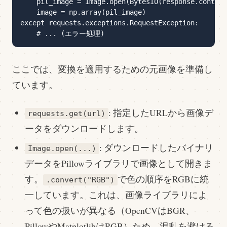
    pil_image = Image.open(BytesIO(response.content
    image = np.array(pil_image)

except requests.exceptions.RequestException:

ここでは、変換を適用するための元画像を準備し
ています。
: 指定したURLから画像デ
requests.get(url)
ータをダウンロードします。
: ダウンロードしたバイナリ
Image.open(...)
データをPillowライブラリで画像として開きま
す。
で色の順序をRGBに統
.convert("RGB")
一しています。これは、画像ライブラリによ
って色の扱いが異なる（OpenCVはBGR、
PillowやMatplotlibはRGB）ため、混乱を避ける