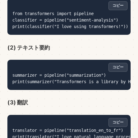
コピー
コピー
from transformers import pipeline

classifier = pipeline("sentiment-analysis")

(2) テキスト要約
コピー
コピー
summarizer = pipeline("summarization")

(3) 翻訳
コピー
コピー
translator = pipeline("translation_en_to_fr")
