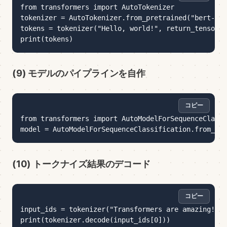
from transformers import AutoTokenizer

tokenizer = AutoTokenizer.from_pretrained("bert-bas
tokens = tokenizer("Hello, world!", return_tensors=
(9) モデルのパイプラインを自作
コピー
コピー
from transformers import AutoModelForSequenceClassi
(10) トークナイズ結果のデコード
コピー
コピー
input_ids = tokenizer("Transformers are amazing!", 